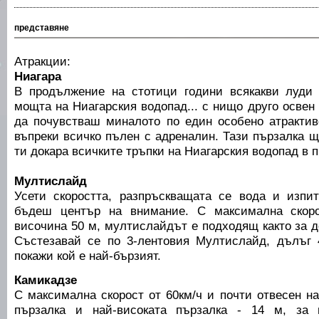
представяне
Атракции:
Ниагара
В продължение на стотици години всякакви луди 
мощта на Ниагарския водопад... с нищо друго освен
да почувстваш миналото по един особено атрактив
въпреки всичко пълен с адреналин. Тази пързалка ще
ти докара всичките тръпки на Ниагарския водопад в 
Мултислайд
Усети скоростта, разпръскващата се вода и изпи
бъдеш център на внимание. С максимална скоро
височина 50 м, мултислайдът е подходящ както за де
Състезавай се по 3-лентовия Мултислайд, дълъг 
покажи кой е най-бързият.
Камикадзе
С максимална скорост от 60км/ч и почти отвесен на
пързалка и най-високата пързалка - 14 м, за 