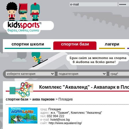
спортни школи
спортни бази
лагери
Комплекс "Акваленд" - Аквапарк в Пл
спортни бази
>
аква паркове
>
Пловдив
град:
Пловдив
адрес:
ж.к. "Тракия", Комплекс "Акваленд"
тел:
032 994 222
е-mail:
hotel@sos.bg
сайт:
http://www.aqualand.bg/