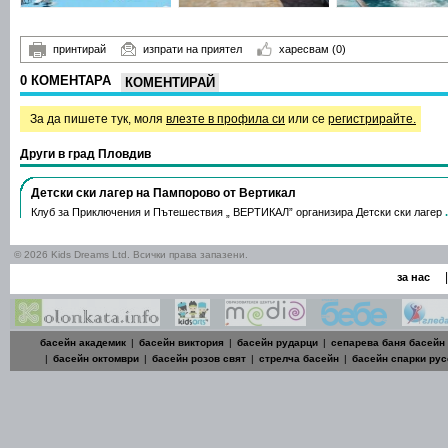
принтирай
изпрати на приятел
харесвам
(0)
0 КОМЕНТАРА
КОМЕНТИРАЙ
За да пишете тук, моля
влезте в профила си
или се
регистрирайте.
Други в град Пловдив
Детски ски лагер на Пампорово от Вертикал
Клуб за Приключения и Пътешествия „ ВЕРТИКАЛ” организира Детски ски лагер
© 2026 Kids Dreams Ltd. Всички права запазени.
|
за нас
басейн академик
|
басейн виктория
|
басейн рударци
|
сепарева баня басейн
|
басейн октомври
|
басейн розов свят
|
стрелча басейн
|
басейн спарки рус