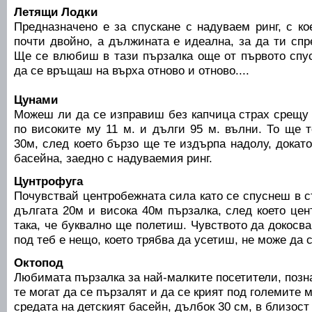
Летящи Лодки
Предназначено е за спускане с надуваем ринг, с ко
почти двойно, а дължината е идеална, за да ти спр
Ще се влюбиш в тази пързалка още от първото спус
да се връщаш на върха отново и отново....
Цунами
Можеш ли да се изправиш без капчица страх срещу
по високите му 11 м. и дълги 95 м. вълни. То ще 
30м, след което бързо ще те издърпа надолу, докато
басейна, заедно с надуваемия ринг.
Цунтрофуга
Почувствай центробежната сила като се спуснеш в с
дългата 20м и висока 40м пързалка, след което це
така, че буквално ще полетиш. Чувството да докосв
под теб е нещо, което трябва да усетиш, не може да с
Октопод
Любимата пързалка за най-малките посетители, позна
те могат да се пързалят и да се крият под големите 
средата на детският басейн, дълбок 30 см, в близост