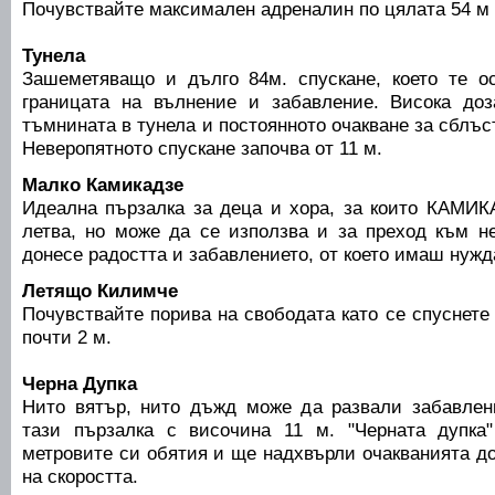
Почувствайте максимален адреналин по цялата 54 м
Тунела
Зашеметяващо и дълго 84м. спускане, което те о
границата на вълнение и забавление. Висока доз
тъмнината в тунела и постоянното очакване за сблъс
Неверопятното спускане започва от 11 м.
Малко Камикадзе
Идеална пързалка за деца и хора, за които КАМИК
летва, но може да се използва и за преход към н
донесе радостта и забавлението, от което имаш нужд
Летящо Килимче
Почувствайте порива на свободата като се спуснете
почти 2 м.
Черна Дупка
Нито вятър, нито дъжд може да развали забавлен
тази пързалка с височина 11 м. "Черната дупка
метровите си обятия и ще надхвърли очакванията д
на скоростта.