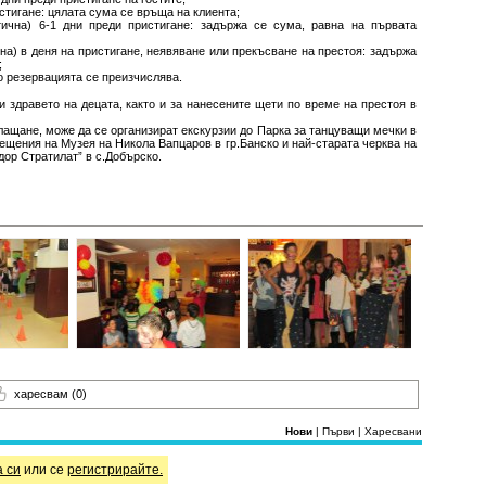
стигане: цялата сума се връща на клиента;
ична) 6-1 дни преди пристигане: задържа се сума, равна на първата
а) в деня на пристигане, неявяване или прекъсване на престоя: задържа
;
о резервацията се преизчислява.
 здравето на децата, както и за нанесените щети по време на престоя в
ащане, може да се организират екскурзии до Парка за танцуващи мечки в
осещения на Музея на Никола Вапцаров в гр.Банско и най-старата черква на
дор Стратилат” в с.Добърско.
харесвам
(0)
Нови
|
Първи
|
Харесвани
а си
или се
регистрирайте.