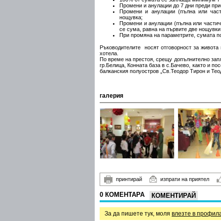
Промени и анулации до 7 дни преди при
Промени и анулации (пълна или част
нощувка;
Промени и анулации (пълна или частичн
се сума, равна на първите две нощувки
При промяна на параметрите, сумата п
Ръководителите носят отговорност за живота и
хотела.
По време на престоя, срещу допълнително запл
гр.Белица, Конната база в с.Бачево, както и п
балканския полуостров „Св.Теодор Тирон и Тео
галерия
принтирай
изпрати на приятел
0 КОМЕНТАРА
КОМЕНТИРАЙ
За да пишете тук, моля
влезте в профил