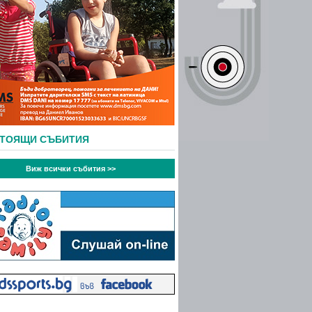
СТОЯЩИ СЪБИТИЯ
Виж всички събития >>