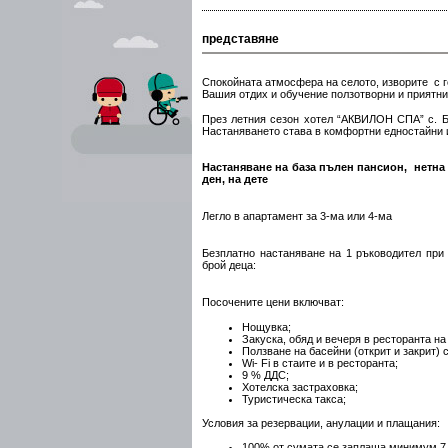
представяне
Спокойната атмосфера на селото, изворите с 
Вашия отдих и обучение ползотворни и приятни
През летния сезон хотел “АКВИЛОН СПА” с. Б
Настаняването става в комфортни едностайни 
Настаняване на база пълен пансион, нетна 
ден, на дете
Легло в апартамент за 3-ма или 4-ма
Безплатно настаняване на 1 ръководител при
брой деца:
Посочените цени включват:
Нощувка;
Закуска, обяд и вечеря в ресторанта на
Ползване на басейни (открит и закрит) с
Wi- Fi в стаите и в ресторанта;
9 % ДДС;
Хотелска застраховка;
Туристическа такса;
Условия за резервации, анулации и плащания:
100% от сумата се заплаща минимум 7 д