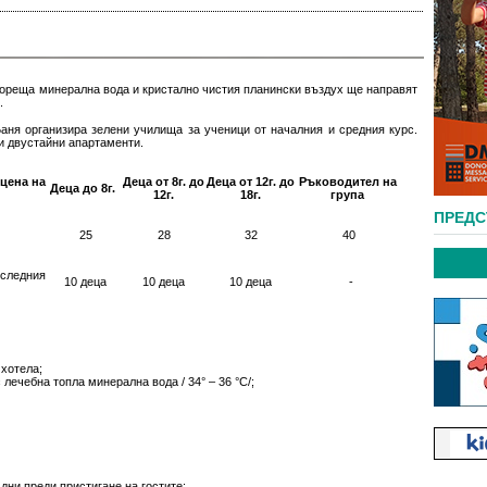
гореща минерална вода и кристално чистия планински въздух ще направят
.
аня организира зелени училища за ученици от началния и средния курс.
и двустайни апартаменти.
цена на
Деца от 8г. до
Деца от 12г. до
Ръководител на
Деца до 8г.
12г.
18г.
група
ПРЕД
25
28
32
40
 следния
10 деца
10 деца
10 деца
-
 хотела;
 лечебна топла минерална вода / 34° – 36 °С/;
ни преди пристигане на гостите;