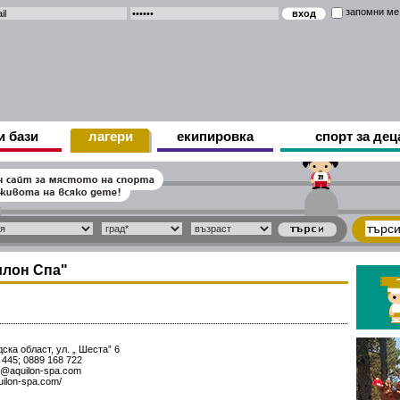
запомни ме
и бази
лагери
екипировка
спорт за дец
илон Спа"
ска област, ул. „ Шеста” 6
445; 0889 168 722
s@aquilon-spa.com
uilon-spa.com/