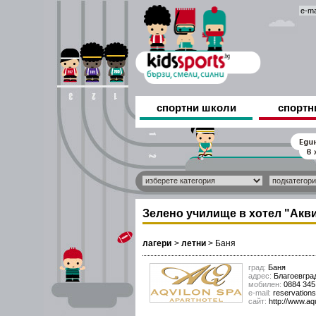
спортни школи
спортн
Зелено училище в хотел "Акв
лагери
>
летни
>
Баня
град:
Баня
адрес:
Благоевград
мобилен:
0884 345 
е-mail:
reservation
сайт:
http://www.aq