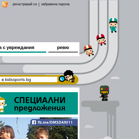
регистрирай се
|
забравена парола
а с увреждания
ревю