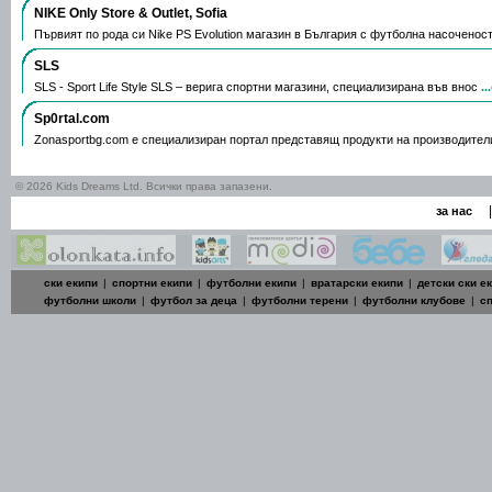
NIKE Only Store & Outlet, Sofia
Първият по рода си Nike PS Evolution магазин в България с футболна насоченос
SLS
SLS - Sport Life Style SLS – верига спортни магазини, специализирана във внос
.
Sp0rtal.com
Zonasportbg.com e специализиран портал представящ продукти на производител
© 2026 Kids Dreams Ltd. Всички права запазени.
|
за нас
ски екипи
|
спортни екипи
|
футболни екипи
|
вратарски екипи
|
детски ски е
футболни школи
|
футбол за деца
|
футболни терени
|
футболни клубове
|
с