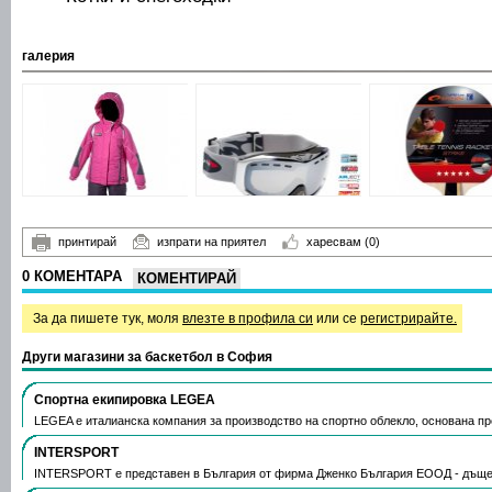
галерия
принтирай
изпрати на приятел
харесвам
(0)
0 КОМЕНТАРА
КОМЕНТИРАЙ
За да пишете тук, моля
влезте в профила си
или се
регистрирайте.
Други магазини за баскетбол в София
Спортна екипировка LEGEA
LEGEA е италианска компания за производство на спортно облекло, основана през
INTERSPORT
INTERSPORT е представен в България от фирма Дженко България ЕООД - дъще