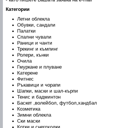
Категории
Летни облекла
Обувки, сандали
Палатки
Спални чували
Раници и чанти
Трекинг и къмпинг
Ролери, кънки
Очила
Гмуркане и плуване
Катерене
Фитнес
Ръкавици и чорапи
Шапки, маски и шал-кърпи
Тенис и бадминтон
Баскет ,волейбол, футбол,хандбал
Козметика
Зимни облекла
Ски маски
Котки и снегоходки