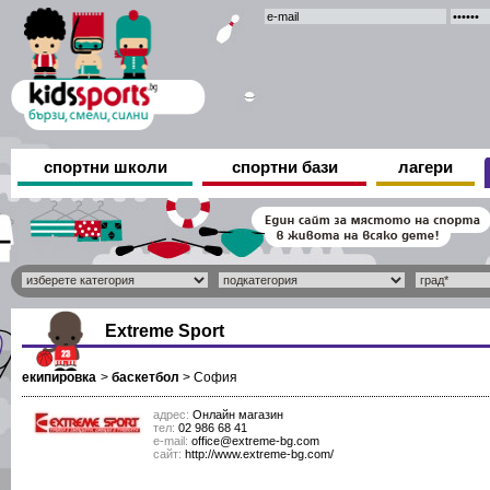
спортни школи
спортни бази
лагери
Еxtreme Sport
екипировка
>
баскетбол
>
София
адрес:
Онлайн магазин
тел:
02 986 68 41
е-mail:
office@extreme-bg.com
сайт:
http://www.extreme-bg.com/