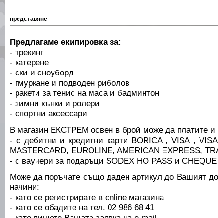
представяне
Предлагаме екипировка за:
- трекинг
- катерене
- ски и сноуборд
- гмуркане и подводен риболов
- ракети за тенис на маса и бадминтон
- зимни кънки и ролери
- спортни аксесоари
В магазин ЕКСТРЕМ освен в брой може да платите и 
- с дебитни и кредитни карти BORICA , VISA , V
MASTERCARD, EUROLINE, AMERICAN EXPRESS, T
- с ваучери за подаръци SODEX HO PASS и CHEQU
Може да поръчате също даден артикул до Вашият д
начини:
- като се регистрирате в online магазина
- като се обадите на тел. 02 986 68 41
- като пишете Вашата заявка на e-mail