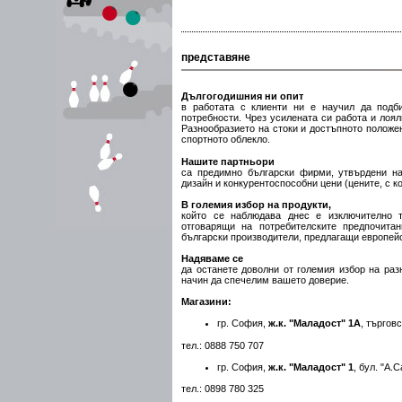
представяне
Дългогодишния ни опит
в работата с клиенти ни е научил да подб
потребности. Чрез усилената си работа и лоя
Разнообразието на стоки и достъпното положе
спортното облекло.
Нашите партньори
са предимно български фирми, утвърдени на
дизайн и конкурентоспособни цени (цените, с 
В големия избор на продукти,
който се наблюдава днес е изключително т
отговарящи на потребителските предпочита
български производители, предлагащи европейс
Надяваме се
да останете доволни от големия избор на раз
начин да спечелим вашето доверие.
Магазини:
гр. София,
ж.к. "Маладост" 1А
, търгов
тел.: 0888 750 707
гр. София,
ж.к. "Маладост" 1
, бул. "А.
тел.: 0898 780 325