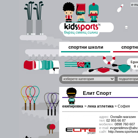
спортни школи
спортн
Елит Спорт
екипировка
>
лека атлетика
>
София
адрес:
Онлайн магазин
тел:
02 955 66 87
мобилен:
0898 760 607
е-mail:
evgenidimov@abv
сайт:
http://www.sportwe