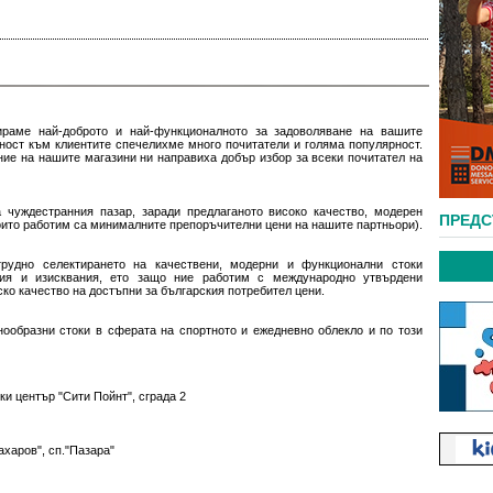
ираме най-доброто и най-функционалното за задоволяване на вашите
лност към клиентите спечелихме много почитатели и голяма популярност.
ние на нашите магазини ни направиха добър избор за всеки почитател на
 чуждестранния пазар, заради предлаганото високо качество, модерен
ПРЕД
които работим са минималните препоръчителни цени на нашите партньори).
рудно селектирането на качествени, модерни и функционални стоки
ния и изисквания, ето защо ние работим с международно утвърдени
ко качество на достъпни за българския потребител цени.
нообразни стоки в сферата на спортното и ежедневно облекло и по този
ски център "Сити Пойнт", сграда 2
Сахаров", сп."Пазара"