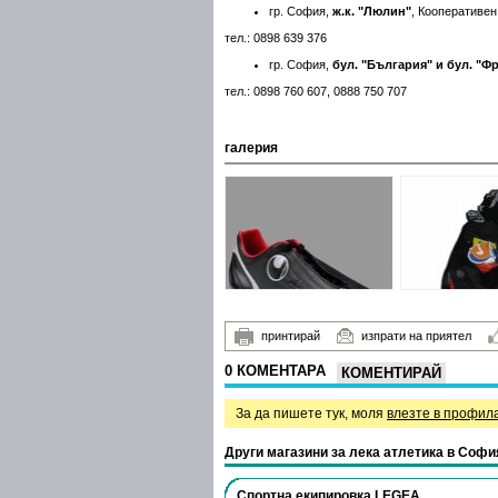
гр. София,
ж.к. "Люлин"
, Кооперативен
тел.: 0898 639 376
гр. София,
бул. "България" и бул. "Ф
тел.: 0898 760 607, 0888 750 707
галерия
принтирай
изпрати на приятел
0 КОМЕНТАРА
КОМЕНТИРАЙ
За да пишете тук, моля
влезте в профил
Други магазини за лека атлетика в Софи
Спортна екипировка LEGEA