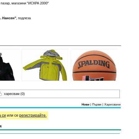
 пазар, магазини "ИСКРА 2000"
р. Нансен"
, подлеза
харесвам
(0)
Нови
|
Първи
|
Харесвани
а си
или се
регистрирайте.
я