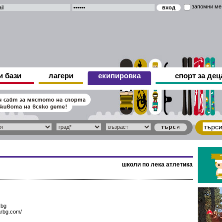
запомни ме
и бази
лагери
екипировка
спорт за дец
школи по лека атлетика
.bg
arbg.com/