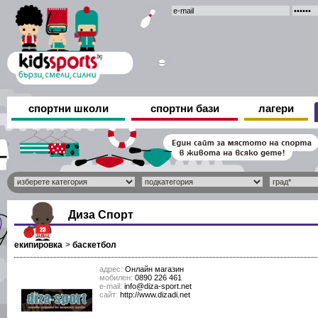
спортни школи
спортни бази
лагери
Диза Спорт
екипировка
>
баскетбол
адрес:
Онлайн магазин
мобилен:
0890 226 461
е-mail:
info@diza-sport.net
сайт:
http://www.dizadi.net