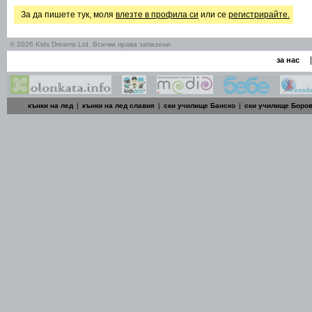
За да пишете тук, моля
влезте в профила си
или се
регистрирайте.
© 2026 Kids Dreams Ltd. Всички права запазени.
|
за нас
кънки на лед
|
кънки на лед славия
|
ски училище Банско
|
ски училище Боро