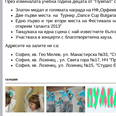
През изминалата учебна година децата от "Пумпал" 
Златен медал и голямата награда на НФ„Орфеев
Две първи места на Турнир „Dance Cup Bulgaria
Едно първо и три втори места на Фестивала на
открием таланта 2013”
Танцуваха на една сцена с най-известните бълг
Участваха в концерти с благотворителна кауза.
Адресите на залите ни са:
София, кв. Гео Милев, ул. Манастирска №33, "С
София, кв. Лозенец , ул. Света гора №17, НЧ "П
София, кв. Лозенец, ул. Лозенец №15, "Студио 
галерия