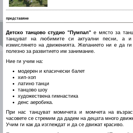
представяне
Детско танцово студио "Пумпал"
е място за танц
танцуват на любимите си актуални песни, а и
измислянето на движенията. Желанието ни е да ги
полезно за развитието им занимание.
Ние ги учим на:
модерен и класически балет
хип-хоп
латино танци
танцово шоу
художествена гимнастика
денс аеробика.
При нас танцуват момичета и момчета на възрас
часовете се стремим да дадем на децата много движ
Учим ги как да изглеждат и да се движат красиво.