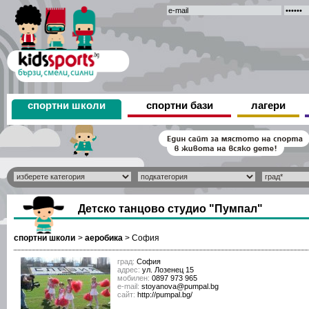
спортни школи
спортни бази
лагери
Детско танцово студио "Пумпал"
спортни школи
>
аеробика
>
София
град:
София
адрес:
ул. Лозенец 15
мобилен:
0897 973 965
е-mail:
stoyanova@pumpal.bg
сайт:
http://pumpal.bg/