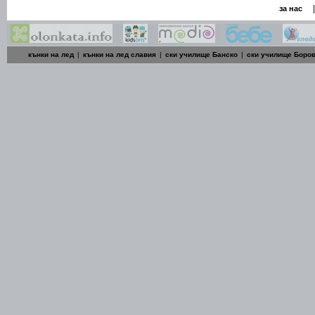
|
за нас
кънки на лед
|
кънки на лед славия
|
ски училище Банско
|
ски училище Боро