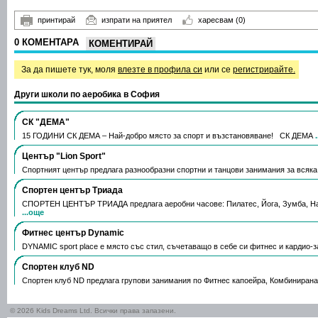
принтирай
изпрати на приятел
харесвам
(0)
0 КОМЕНТАРА
КОМЕНТИРАЙ
За да пишете тук, моля
влезте в профила си
или се
регистрирайте.
Други школи по аеробика в София
СК "ДЕМА"
15 ГОДИНИ СК ДЕМА – Най-добро място за спорт и възстановяване! СК ДЕМА
Център "Lion Sport"
Спортният център предлага разнообразни спортни и танцови занимания за всяка 
Спортен център Триада
СПОРТЕН ЦЕНТЪР ТРИАДА предлага аеробни часове: Пилатес, Йога, Зумба, На
...още
Фитнес център Dynamic
DYNAMIC sport place е място със стил, съчетаващо в себе си фитнес и кардио-
Спортен клуб ND
Спортен клуб ND предлага групови занимания по Фитнес капоейра, Комбинирана
© 2026 Kids Dreams Ltd. Всички права запазени.