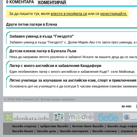
0 КОМЕНТАРА
КОМЕНТИРАЙ
За да пишете тук, моля
влезте в профила си
или се
регистрирайте.
Други летни лагери в Елена
Забавен уикенд в къща “Гнездото”
Забавен уикенд в къща “Гнездото” с. Долни Марян Ако сте заети през уикенда, а
Детски езеков лагер в Бунгала Лъки
Нека да направим лятото различно и забавно! Искате ли вашите деца да се нас
Лагер с много английски и забавления Кандафери
Един необикновен лагер с много английски и забавления Къде? село Мийковци,
Лятно училище за изучаване на английски език, спорт и приключени
Основната цел на училището е да осигури 5 часови ежедневни езикови занимани
© 2026 Kids Dreams Ltd. Всички права запазени.
|
за нас
басейн спартак
|
кубратово басейн
|
белчин баня басейн
|
басейн леда софи
басейн банкя
|
басейн цска
|
басейн панчарево
|
басейн слатина
|
плуване 