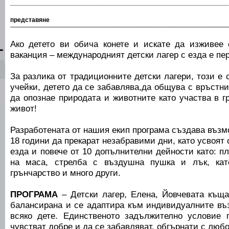
представяне
Ако детето ви обича конете и искате да изживее
ваканция – международният детски лагер с езда е пе
За разлика от традиционните детски лагери, този е 
учейки, детето да се забавлява,да общува с връстн
да опознае природата и животните като участва в г
живот!
Разработената от нашия екип програма създава възм
18 години да прекарат незабравими дни, като усвоят
езда и повече от 10 допълнителни дейности като: пл
на маса, стрелба с въздушна пушка и лък, кате
грънчарство и много други.
ПРОГРАМА
– Детски лагер, Елена, Йовчевата къща
балансирана и се адаптира към индивидуалните въ
всяко дете. Единственото задължително условие 
чувстват добре и да се забавляват, обгърнати с люб