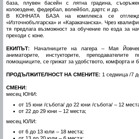
база, плувен басейн с лятна градина, съоръже
колоездене, федербал, волейбол, дартс и др.
В КОННАТА БАЗА на комплекса се отглежд
«Източнобългарска» и «Каракачанска». Чрез квалиф
тя предлага възможност за обучение по езда за н
преходи с коне.
ЕКИПЪТ:
Началниците на лагера – Мая Йовчев
аниматорите, инстукторите, преподавателите
помощниците, се грижат за удобството, комфорта и б
ПРОДЪЛЖИТЕЛНОСТ НА СМЕНИТЕ:
1 седмица /7 д
СМЕНИ:
месец ЮНИ:
от 15 юни /събота/ до 22 юни /събота/ – 12 мест
от 22 до 29 юни – 12 места;
месец ЮЛИ:
от 6 до 13 юли – 18 места;
от 13 до 20 юли – 6 места;