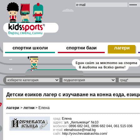
спортни школи
спортни бази
лагери
Детски езиков лагер с изучаване на конна езда, езиц
лагери
>
летни
>
Елена
град:
Елена
адрес:
ул. „Килъжевци“ №10
мобилен:
0896 682 041, 0896 682 044, 061 515 036
е-mail:
elenahouse@mail.bg
сайт:
http://yovchevatakashta.com/