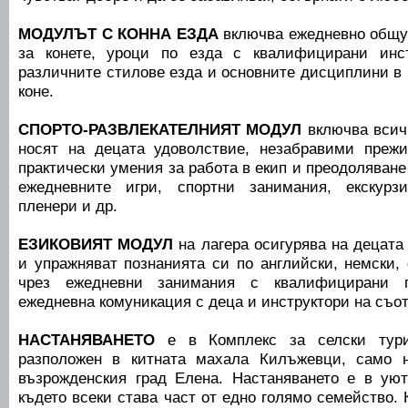
МОДУЛЪТ С КОННА ЕЗДА
включва ежедневно общув
за конете, уроци по езда с квалифицирани инст
различните стилове езда и основните дисциплини в 
коне.
СПОРТО-РАЗВЛЕКАТЕЛНИЯТ МОДУЛ
включва всичк
носят на децата удоволствие, незабравими прежи
практически умения за работа в екип и преодоляване
ежедневните игри, спортни занимания, екскурзи
пленери и др.
ЕЗИКОВИЯТ МОДУЛ
на лагера осигурява на децата
и упражняват познанията си по английски, немски,
чрез ежедневни занимания с квалифицирани п
ежедневна комуникация с деца и инструктори на съот
НАСТАНЯВАНЕТО
е в Комплекс за селски тури
разположен в китната махала Килъжевци, само 
възрожденския град Елена. Настаняването е в ую
където всеки става част от едно голямо семейство.