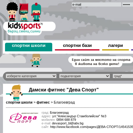
спортни школи
спортни бази
лагери
Дамски фитнес "Дева Спорт"
спортни школи
>
фитнес
>
Благоевград
град:
Благоевград
адрес:
ул."Александър Стамболийски" №3
мобилен:
0894 688 879
е-mail:
devasport_bl@abv.bg
сайт:
http://www.facebook.com/pages/ДЕВА-СПОРТ/1454153