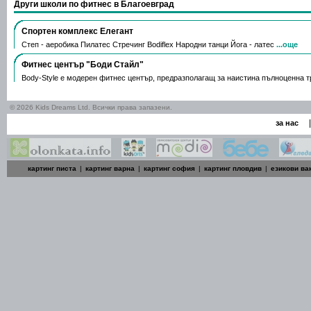
Други школи по фитнес в Благоевград
Спортен комплекс Елегант
Степ - аеробика Пилатес Стречинг Bodiflex Народни танци Йога - латес
...още
Фитнес център "Боди Стайл"
Bоdy-Style е модерен фитнес център, предразполагащ за наистина пълноценна 
© 2026 Kids Dreams Ltd. Всички права запазени.
|
за нас
картинг писта
|
картинг варна
|
картинг софия
|
картинг пловдив
|
езикови ва