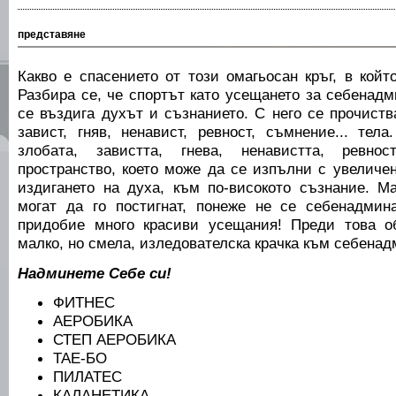
представяне
Какво е спасението от този омагьосан кръг, в койт
Разбира се, че спортът като усещането за себенад
се въздига духът и съзнанието. С него се прочиств
завист, гняв, ненавист, ревност, съмнение... тел
злобата, завистта, гнева, ненавистта, ревн
пространство, което може да се изпълни с увеличе
издигането на духа, към по-високото съзнание. 
могат да го постигнат, понеже не се себенадмин
придобие много красиви усещания! Преди това о
малко, но смела, изледователска крачка към себенад
Надминете Себе си!
ФИТНЕС
АЕРОБИКА
СТЕП АЕРОБИКА
ТАЕ-БО
ПИЛАТЕС
КАЛАНЕТИКА