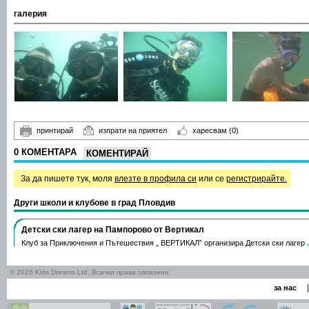
галерия
принтирай
изпрати на приятел
харесвам
(0)
0 КОМЕНТАРА
КОМЕНТИРАЙ
За да пишете тук, моля
влезте в профила си
или се
регистрирайте.
Други школи и клубове в град Пловдив
Детски ски лагер на Пампорово от Вертикал
Клуб за Приключения и Пътешествия „ ВЕРТИКАЛ” организира Детски ски лагер
© 2026 Kids Dreams Ltd. Всички права запазени.
|
за нас