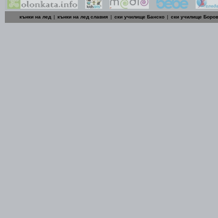
кънки на лед
|
кънки на лед славия
|
ски училище Банско
|
ски училище Боро