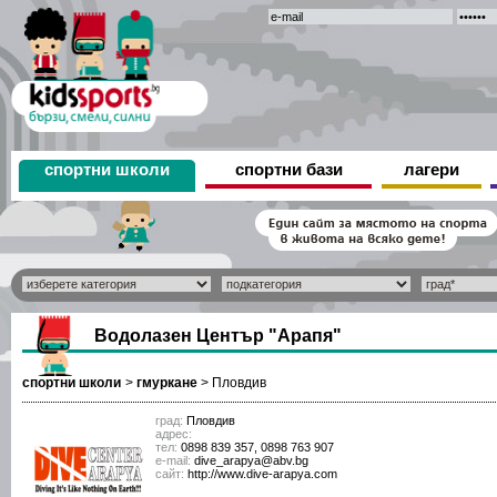
спортни школи
спортни бази
лагери
Водолазен Център "Арапя"
спортни школи
>
гмуркане
>
Пловдив
град:
Пловдив
адрес:
тел:
0898 839 357, 0898 763 907
е-mail:
dive_arapya@abv.bg
сайт:
http://www.dive-arapya.com