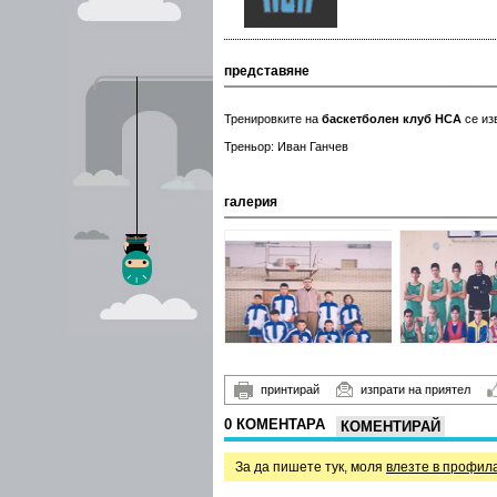
представяне
Тренировките на
баскетболен клуб НСА
се из
Треньор: Иван Ганчев
галерия
принтирай
изпрати на приятел
0 КОМЕНТАРА
КОМЕНТИРАЙ
За да пишете тук, моля
влезте в профил