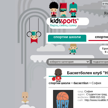
спортни школи
спортн
Баскетболен клуб "
спортни школи
>
баскетбол
>
София
град:
София
адрес:
Студентски град, 
мобилен:
0888 815 911
сайт:
http://www.nsalittle.h