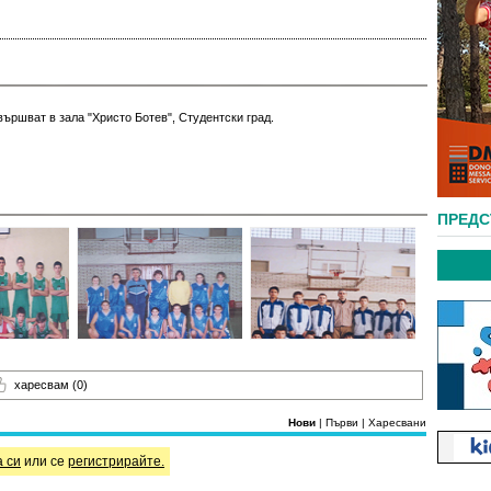
вършват в зала "Христо Ботев", Студентски град.
ПРЕД
харесвам
(0)
Нови
|
Първи
|
Харесвани
а си
или се
регистрирайте.