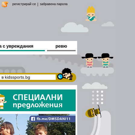
регистрирай се
|
забравена парола
а с увреждания
ревю