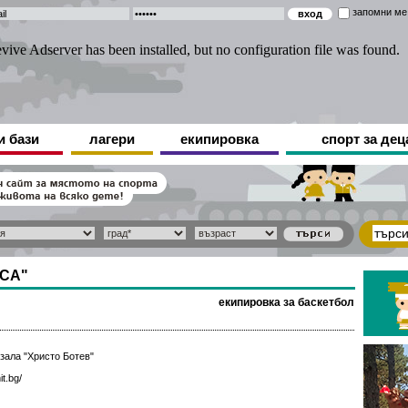
запомни ме
и бази
лагери
екипировка
спорт за дец
НСА"
екипировка за баскетбол
зала "Христо Ботев"
it.bg/