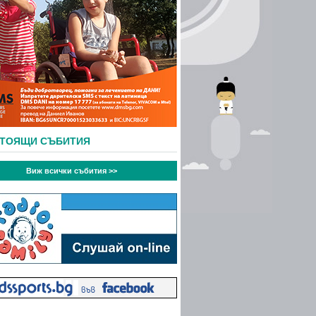
СТОЯЩИ СЪБИТИЯ
Виж всички събития >>