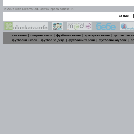
© 2026 Kids Dreams Ltd. Всички права запазени.
|
за нас
ски екипи
|
спортни екипи
|
футболни екипи
|
вратарски екипи
|
детски ски е
футболни школи
|
футбол за деца
|
футболни терени
|
футболни клубове
|
с