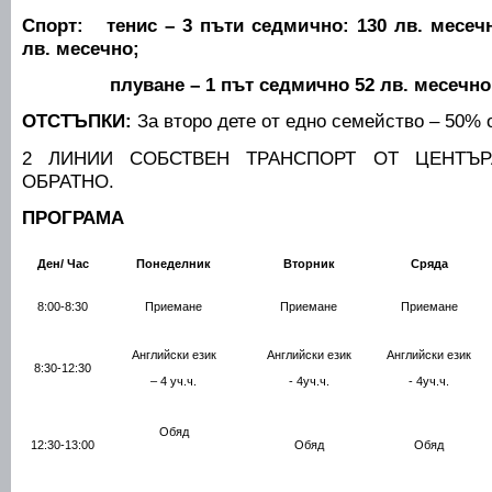
Спорт: тенис – 3 пъти седмично: 130 лв. месечн
лв. месечно;
плуване – 1 път седмично 52 лв. месечно
ОТСТЪПКИ:
За второ дете от едно семейство – 50% 
2 ЛИНИИ СОБСТВЕН ТРАНСПОРТ ОТ ЦЕНТЪР
ОБРАТНО.
ПРОГРАМА
Ден/ Час
Понеделник
Вторник
Сряда
8:00-8:30
Приемане
Приемане
Приемане
Английски език
Английски език
Английски език
8:30-12:30
– 4 уч.ч.
- 4уч.ч.
- 4уч.ч.
Обяд
12:30-13:00
Обяд
Обяд