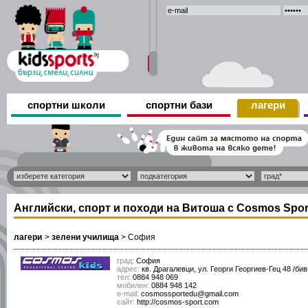
спортни школи
спортни бази
лагери
Английски, спорт и походи на Витоша с Cosmos Spor
лагери
>
зелени училища
>
София
град:
София
адрес:
кв. Драгалевци, ул. Георги Георгиев-Гец 48 /бив
тел:
0884 948 069
мобилен:
0884 948 142
е-mail:
cosmossportedu@gmail.com
сайт:
http://cosmos-sport.com