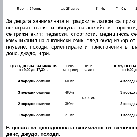
5 септ.- 14септ.
до 25 август
5 – 6г.
7 – 9 г.
1
За децата занималнята и градските лагери са прикл
ще играят, творят и общуват на английски с проекти
се грижи екип: педагози, спортисти, медицинска с
комуникация на английски език, след обяд избор от 
плуване, походи, ориентиране и приключения в пла
денс, джудо, игри.
ЦЕЛОДНЕВНА ЗАНИМАЛНЯ
цена
цена
ПОЛУДНЕВН
от 9,00 до 17,30 ч.
за период
за ден
от 9,00 д
4 поредни
седмици
600лв.
4 поредн
3 поредни
седмици
480лв.
3 поредн
50,00 лв.
2 поредни
седмици
390лв.
2 поредн
1 поредни
седмици
270лв.
1 поредн
В цената за целодневната занималня са включени
денс, джудо, походи.