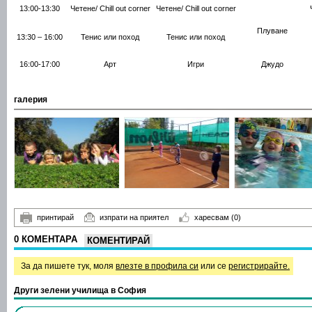
13:00-13:30
Четене/ Chill out corner
Четене/ Chill out corner
Плуване
13:30 – 16:00
Тенис или поход
Тенис или поход
16:00-17:00
Арт
Игри
Джудо
галерия
принтирай
изпрати на приятел
харесвам
(0)
0 КОМЕНТАРА
КОМЕНТИРАЙ
За да пишете тук, моля
влезте в профила си
или се
регистрирайте.
Други зелени училища в София