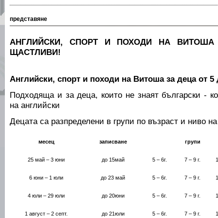
представяне
АНГЛИЙСКИ, СПОРТ И ПОХОДИ НА ВИТОША –
ЩАСТЛИВИ!
Английски, спорт и походи
на Витоша за деца от
5
Подходяща и за деца, които не знаят български - к
на английски
Децата са разпределени в групи по възраст и ниво на
месец
записване
групи
25 май – 3 юни
до 15май
5 – 6г.
7 – 9 г.
1
6 юни – 1 юли
до 23 май
5 – 6г.
7 – 9 г.
1
4 юли – 29 юли
до 20юни
5 – 6г.
7 – 9 г.
1
1 август – 2 септ.
до 21юли
5 – 6г.
7 – 9 г.
1