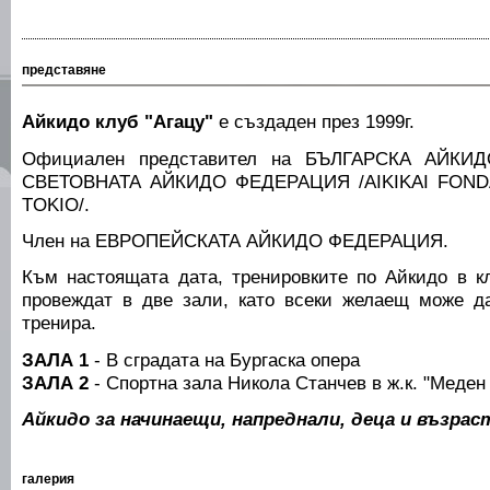
представяне
Айкидо клуб "Агацу"
е създаден през 1999г.
Официален представител на БЪЛГАРСКА АЙКИ
СВЕТОВНАТА АЙКИДО ФЕДЕРАЦИЯ /AIKIKAI FOND
TOKIO/.
Член на ЕВРОПЕЙСКАТА АЙКИДО ФЕДЕРАЦИЯ.
Към настоящата дата, тренировките по Айкидо в к
провеждат в две зали, като всеки желаещ може д
тренира.
ЗАЛА 1
- В сградата на Бургаска опера
ЗАЛА 2
- Спортна зала Никола Станчев в ж.к. "Меден
Айкидо за начинаещи, напреднали, деца и възрас
галерия