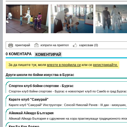
принтирай
изпрати на приятел
харесвам
(0)
0 КОМЕНТАРА
КОМЕНТИРАЙ
За да пишете тук, моля
влезте в профила си
или се
регистрирайте.
Други школи по бойни изкуства в Бургас
Спортен клуб бойни спортове - Бургас
Спортен клуб бойни спортове - Бургас е новооткрит клуб по Самбо в град Бурга
Карате клуб "Самурай"
Карате клуб "Самурай" Инструктори : Сенсей Николай Рачев - ІІІ дан - киокушин,
Айкикай Айкидо България
Айкикай Айкидо България е сдружение на хора практикуващи традиционното яп
Кен Бу Кан Доджо