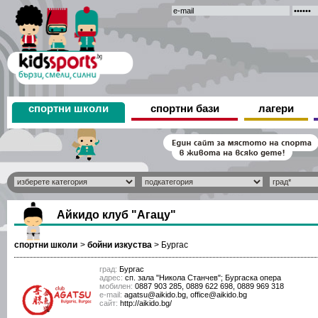
спортни школи
спортни бази
лагери
Айкидо клуб "Агацу"
спортни школи
>
бойни изкуства
>
Бургас
град:
Бургас
адрес:
сп. зала "Никола Станчев"; Бургаска опера
мобилен:
0887 903 285, 0889 622 698, 0889 969 318
е-mail:
agatsu@aikido.bg, office@aikido.bg
сайт:
http://aikido.bg/