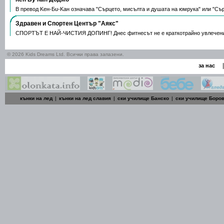
В превод Keн-Бu-Kaн означава "Сърцето, мисълта и душата на юмрука" или "Съ
Здравен и Спортен Център "Аякс"
СПОРТЪТ Е НАЙ-ЧИСТИЯ ДОПИНГ! Днес фитнесът не е краткотрайно увлечен
© 2026 Kids Dreams Ltd. Всички права запазени.
|
за нас
кънки на лед
|
кънки на лед славия
|
ски училище Банско
|
ски училище Боро